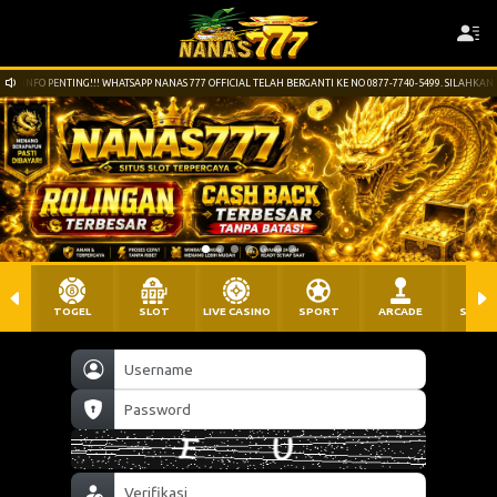
INFO PENTING!!! WHATSAPP NANAS 777 OFFICIAL TELAH BERGANTI KE NO 0877-7740-5499. SILAHK
TOGEL
SLOT
LIVE CASINO
SPORT
ARCADE
SABU