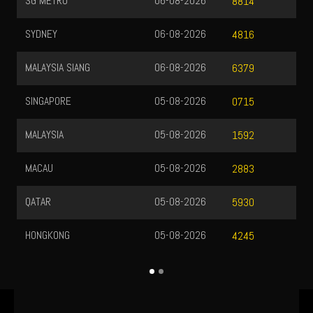
ANG
06-08-2026
SYDNEY LOTT
9220
TRO
06-08-2026
8814
Y
06-08-2026
4816
IA SIANG
06-08-2026
6379
PORE
05-08-2026
0715
SIA
05-08-2026
1592
U
05-08-2026
2883
05-08-2026
5930
KONG
05-08-2026
4245