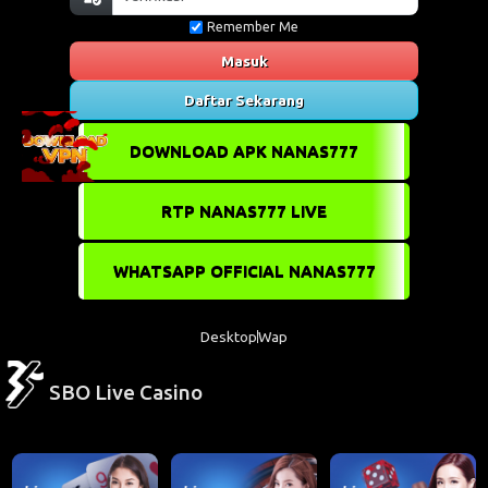
Remember Me
Masuk
Daftar Sekarang
DOWNLOAD APK NANAS777
RTP NANAS777 LIVE
WHATSAPP OFFICIAL NANAS777
Desktop
Wap
SBO Live Casino